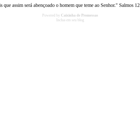
is que assim será abençoado o homem que teme ao Senhor." Salmos 12
Powered by
Caixinha de Promessas
Inclua em seu blog