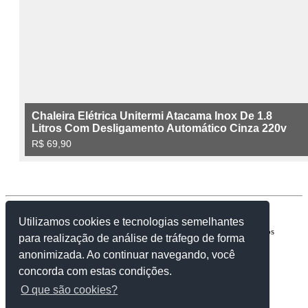
Contato:
facebook.com/caixinhapromessas
Utilizamos cookies e tecnologias semelhantes
Copyright © 2007-2023 | ComunidadeaBíblia.Net. Todos os direitos
para realização de análise de tráfego de forma
reservados.
anonimizada. Ao continuar navegando, você
concorda com estas condições.
O que são cookies?