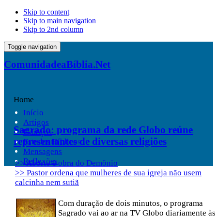
Skip to content
Skip to main navigation
Skip to 2nd column
Toggle navigation
ComunidadeaBíblia.Net
Home
Início
Artigos
Sagrado: programa da rede Globo reúne
Esboços
representantes de diversas religiões
Estudos Bíblicos
Mensagens
Reflexões
>> Aborto é obra do Demônio
>> Pastor ordena que mulheres de sua igreja não usem
calcinha nem sutiã
Com duração de dois minutos, o programa
Sagrado vai ao ar na TV Globo diariamente às