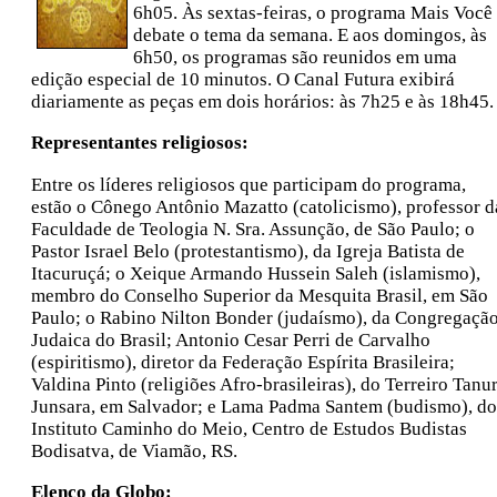
6h05. Às sextas-feiras, o programa Mais Você
debate o tema da semana. E aos domingos, às
6h50, os programas são reunidos em uma
edição especial de 10 minutos. O Canal Futura exibirá
diariamente as peças em dois horários: às 7h25 e às 18h45.
Representantes religiosos:
Entre os líderes religiosos que participam do programa,
estão o Cônego Antônio Mazatto (catolicismo), professor d
Faculdade de Teologia N. Sra. Assunção, de São Paulo; o
Pastor Israel Belo (protestantismo), da Igreja Batista de
Itacuruçá; o Xeique Armando Hussein Saleh (islamismo),
membro do Conselho Superior da Mesquita Brasil, em São
Paulo; o Rabino Nilton Bonder (judaísmo), da Congregaçã
Judaica do Brasil; Antonio Cesar Perri de Carvalho
(espiritismo), diretor da Federação Espírita Brasileira;
Valdina Pinto (religiões Afro-brasileiras), do Terreiro Tanur
Junsara, em Salvador; e Lama Padma Santem (budismo), do
Instituto Caminho do Meio, Centro de Estudos Budistas
Bodisatva, de Viamão, RS.
Elenco da Globo: