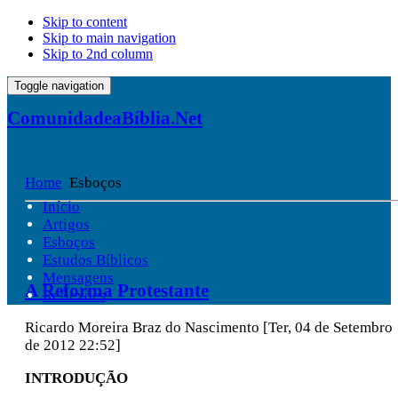
Skip to content
Skip to main navigation
Skip to 2nd column
Toggle navigation
ComunidadeaBíblia.Net
Home
Esboços
Início
Artigos
Esboços
Estudos Bíblicos
Mensagens
A Reforma Protestante
Reflexões
Ricardo Moreira Braz do Nascimento
[Ter, 04 de Setembro
de 2012 22:52]
INTRODUÇÃO