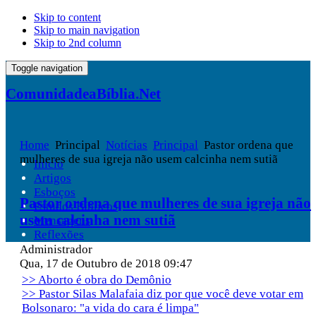
Skip to content
Skip to main navigation
Skip to 2nd column
Toggle navigation
ComunidadeaBíblia.Net
Home
Principal
Notícias
Principal
Pastor ordena que
mulheres de sua igreja não usem calcinha nem sutiã
Início
Artigos
Esboços
Pastor ordena que mulheres de sua igreja não
Estudos Bíblicos
usem calcinha nem sutiã
Mensagens
Reflexões
Administrador
Qua, 17 de Outubro de 2018 09:47
>> Aborto é obra do Demônio
>> Pastor Silas Malafaia diz por que você deve votar em
Bolsonaro: "a vida do cara é limpa"