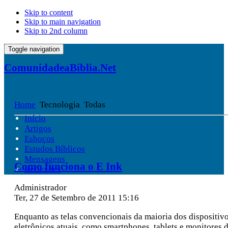
Skip to content
Skip to main navigation
Skip to 2nd column
Toggle navigation
ComunidadeaBíblia.Net
Home
Tecnologia
Todas
Início
Artigos
Esboços
Estudos Bíblicos
Mensagens
Como funciona o E Ink
Reflexões
Administrador
Ter, 27 de Setembro de 2011 15:16
Enquanto as telas convencionais da maioria dos dispositiv
eletrônicos atuais, como smartphones, tablets e monitores 