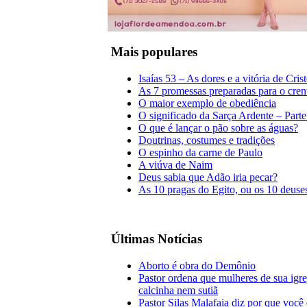
Mais populares
Isaías 53 – As dores e a vitória de Cris
As 7 promessas preparadas para o cren
O maior exemplo de obediência
O significado da Sarça Ardente – Parte
O que é lançar o pão sobre as águas?
Doutrinas, costumes e tradições
O espinho da carne de Paulo
A viúva de Naim
Deus sabia que Adão iria pecar?
As 10 pragas do Egito, ou os 10 deuse
Últimas Notícias
Aborto é obra do Demônio
Pastor ordena que mulheres de sua igr
calcinha nem sutiã
Pastor Silas Malafaia diz por que você