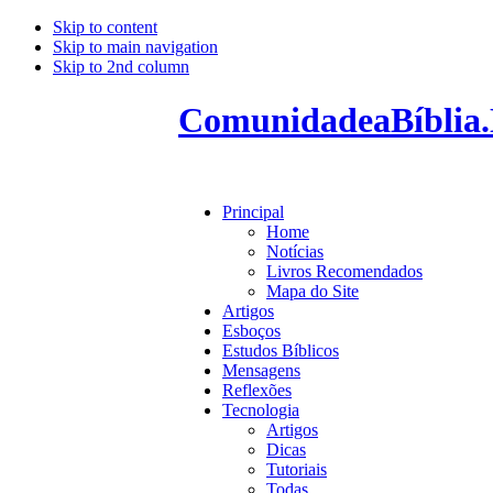
Skip to content
Skip to main navigation
Skip to 2nd column
ComunidadeaBíblia.
Principal
Home
Notícias
Livros Recomendados
Mapa do Site
Artigos
Esboços
Estudos Bíblicos
Mensagens
Reflexões
Tecnologia
Artigos
Dicas
Tutoriais
Todas