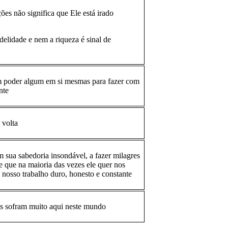
ões não significa que Ele está irado
idelidade e nem a riqueza é sinal de
êm poder algum em si mesmas para fazer com
nte
 volta
 sua sabedoria insondável, a fazer milagres
e que na maioria das vezes ele quer nos
 nosso trabalho duro, honesto e constante
is sofram muito aqui neste mundo