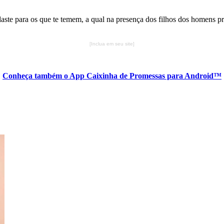
ste para os que te temem, a qual na presença dos filhos dos homens pr
[Inclua em seu site]
Conheça também o App Caixinha de Promessas para Android™