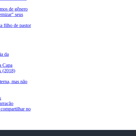
ermos de gênero
rnizar" seus
a filho de pastor
ia da
a Capa
ix (2018)
nterna, mas não
x
arração
 compartilhar no