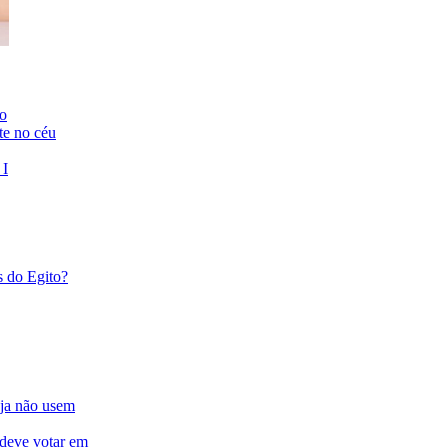
to
te no céu
 I
s do Egito?
eja não usem
 deve votar em