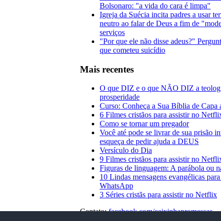
Bolsonaro: "a vida do cara é limpa"
Igreja da Suécia incita padres a usar t
neutro ao falar de Deus a fim de "mode
serviços
"Por que ele não disse adeus?" Pergunt
que cometeu suicídio
Mais recentes
O que DIZ e o que NÃO DIZ a teolog
prosperidade
Curso: Conheça a Sua Bíblia de Capa 
6 Filmes cristãos para assistir no Netfl
Como se tornar um pregador
Você até pode se livrar de sua prisão i
esqueça de pedir ajuda a DEUS
Versículo do Dia
9 Filmes cristãos para assistir no Netfli
Figuras de linguagem: A parábola ou n
10 Lindas mensagens evangélicas para
WhatsApp
3 Séries cristãs para assistir no Netflix
Contato:
facebook.com/caixinhapromessas