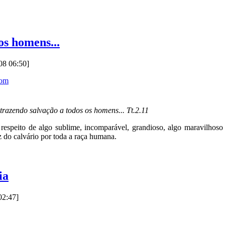
os homens...
08 06:50]
com
trazendo salvação a todos os homens... Tt.2.11
a respeito de algo sublime, incomparável, grandioso, algo maravilhos
z do calvário por toda a raça humana.
ia
02:47]