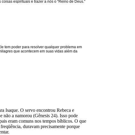
isas espirituais e trazer a nós o “Reino de Deus.”
Ele tem poder para resolver qualquer problema em
 milagres que acontecem em suas vidas além da
ara Isaque. O servo encontrou Rebeca e
 e não a namorou (Gênesis 24). Isso pode
 pais eram comuns nos tempos bíblicos. O que
 freqüência, duravam precisamente porque
ntar.