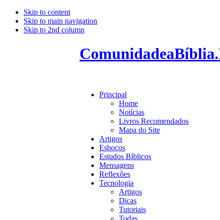
Skip to content
Skip to main navigation
Skip to 2nd column
ComunidadeaBíblia.
Principal
Home
Notícias
Livros Recomendados
Mapa do Site
Artigos
Esboços
Estudos Bíblicos
Mensagens
Reflexões
Tecnologia
Artigos
Dicas
Tutoriais
Todas