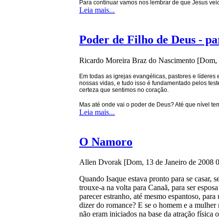
Para continuar vamos nos lembrar de que Jesus veio
Leia mais...
Poder de Filho de Deus - pa
Ricardo Moreira Braz do Nascimento
[Dom, 
Em todas as igrejas evangélicas, pastores e lídere
nossas vidas, e tudo isso é fundamentado pelos te
certeza que sentimos no coração.
Mas até onde vai o poder de Deus? Até que nível t
Leia mais...
O Namoro
Allen Dvorak
[Dom, 13 de Janeiro de 2008 
Quando Isaque estava pronto para se casar, s
trouxe-a na volta para Canaã, para ser espos
parecer estranho, até mesmo espantoso, para
dizer do romance? E se o homem e a mulher 
não eram iniciados na base da atração física