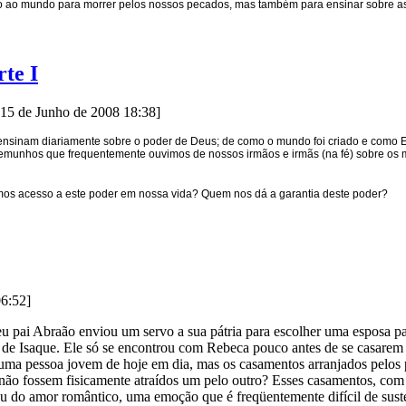
 ao mundo para morrer pelos nossos pecados, mas também para ensinar sobre as co
rte I
15 de Junho de 2008 18:38]
s ensinam diariamente sobre o poder de Deus; de como o mundo foi criado e como 
stemunhos que frequentemente ouvimos de nossos irmãos e irmãs (na fé) sobre os
emos acesso a este poder em nossa vida? Quem nos dá a garantia deste poder?
06:52]
eu pai Abraão enviou um servo a sua pátria para escolher uma esposa p
a de Isaque. Ele só se encontrou com Rebeca pouco antes de se casarem
 uma pessoa jovem de hoje em dia, mas os casamentos arranjados pelos
não fossem fisicamente atraídos um pelo outro? Esses casamentos, com
 ou do amor romântico, uma emoção que é freqüentemente difícil de suste