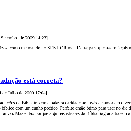
e Setembro de 2009 14:23]
juízos, como me mandou o SENHOR meu Deus; para que assim façais no m
adução está correta?
14 de Julho de 2009 17:04]
aduções da Bíblia trazem a palavra caridade ao invés de amor em divers
to bíblico com um cunho poético. Perfeito então ótimo para usar no dia 
r aí vai. Mas então porque algumas edições da Bíblia Sagrada trazem a