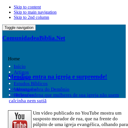
Skip to content
Skip to main navigation
Skip to 2nd column
Toggle navigation
ComunidadeaBíblia.Net
Home
Início
Artigos
Mendigo entra na igreja e surpreende!
Esboços
Estudos Bíblicos
>> Aborto é obra do Demônio
Mensagens
>> Pastor ordena que mulheres de sua igreja não usem
Reflexões
calcinha nem sutiã
Um vídeo publicado no YouTube mostra um
susposto morador de rua, que na frente do
púlpito de uma igreja evangélica, olhando para