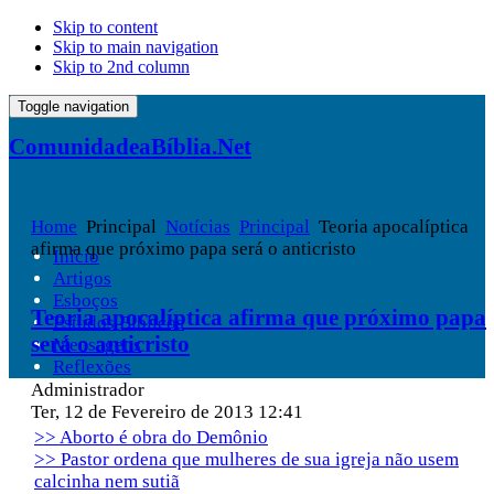
Skip to content
Skip to main navigation
Skip to 2nd column
Toggle navigation
ComunidadeaBíblia.Net
Home
Principal
Notícias
Principal
Teoria apocalíptica
afirma que próximo papa será o anticristo
Início
Artigos
Esboços
Teoria apocalíptica afirma que próximo papa
Estudos Bíblicos
será o anticristo
Mensagens
Reflexões
Administrador
Ter, 12 de Fevereiro de 2013 12:41
>> Aborto é obra do Demônio
>> Pastor ordena que mulheres de sua igreja não usem
calcinha nem sutiã