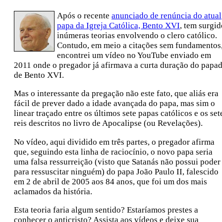
Após o recente
anunciado de renúncia do atual
papa da Igreja Católica, Bento XVI
, tem surgid
inúmeras teorias envolvendo o clero católico.
Contudo, em meio a citações sem fundamentos
encontrei um vídeo no YouTube enviado em
2011 onde o pregador já afirmava a curta duração do papa
de Bento XVI.
Mas o interessante da pregação não este fato, que aliás era
fácil de prever dado a idade avançada do papa, mas sim o
linear traçado entre os últimos sete papas católicos e os set
reis descritos no livro de Apocalipse (ou Revelações).
No vídeo, aqui dividido em três partes, o pregador afirma
que, seguindo esta linha de raciocínio, o novo papa seria
uma falsa ressurreição (visto que Satanás não possui poder
para ressuscitar ninguém) do papa João Paulo II, falescido
em 2 de abril de 2005 aos 84 anos, que foi um dos mais
aclamados da história.
Esta teoria faria algum sentido? Estaríamos prestes a
conhecer o anticristo? Assista aos vídeos e deixe sua