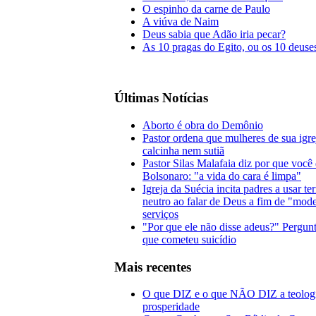
O espinho da carne de Paulo
A viúva de Naim
Deus sabia que Adão iria pecar?
As 10 pragas do Egito, ou os 10 deuse
Últimas Notícias
Aborto é obra do Demônio
Pastor ordena que mulheres de sua igr
calcinha nem sutiã
Pastor Silas Malafaia diz por que você
Bolsonaro: "a vida do cara é limpa"
Igreja da Suécia incita padres a usar t
neutro ao falar de Deus a fim de "mode
serviços
"Por que ele não disse adeus?" Pergunt
que cometeu suicídio
Mais recentes
O que DIZ e o que NÃO DIZ a teolog
prosperidade