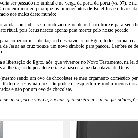
ria ser passado no umbral e na verga da porta da porta (vs. 07), e na
 cordeiro morreu para que os primogênitos de Israel fossem livres da m
 meio aos males deste mundo;
inda não tinha se reproduzido e nenhum lucro trouxe para seu dono
neste ritual, pois Jesus nasceu apenas para morrer pelo nosso pecado.
para comemorar a libertação da escravidão no Egito, todos comiam carn
ia de Jesus na cruz trouxe um novo símbolo para páscoa. Lembre-se de
a.
 a libertação do Egito, nós, que vivemos no Novo Testamento, na lei
a libertação do pecado e esta é a páscoa a luz da palavra de Deus.
 (mesmo sendo um ovo de chocolate) se meu orçamento doméstico perm
rifício de Jesus na cruz não pode ser esquecido e muito menos troc
cados e não por um ovo de chocolate.
ande amor para conosco, em que, quando éramos ainda pecadores, Cr