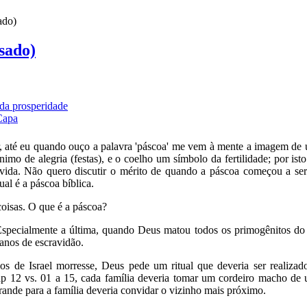
ado)
isado)
da prosperidade
Capa
r, até eu quando ouço a palavra 'páscoa' me vem à mente a imagem d
imo de alegria (festas), e o coelho um símbolo da fertilidade; por is
vida. Não quero discutir o mérito de quando a páscoa começou a ser
ual é a páscoa bíblica.
oisas. O que é a páscoa?
specialmente a última, quando Deus matou todos os primogênitos do
 anos de escravidão.
s de Israel morresse, Deus pede um ritual que deveria ser realizado
 12 vs. 01 a 15, cada família deveria tomar um cordeiro macho de u
grande para a família deveria convidar o vizinho mais próximo.