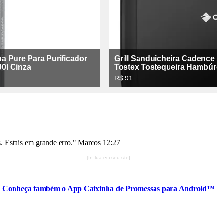
s. Estais em grande erro." Marcos 12:27
[Inclua em seu site]
Conheça também o App Caixinha de Promessas para Android™