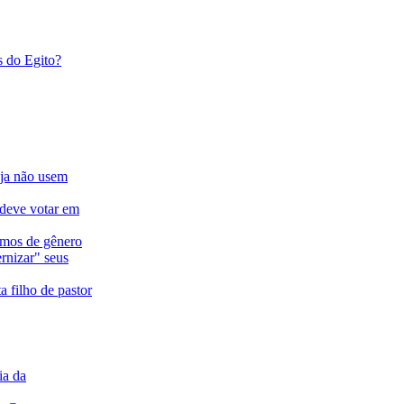
s do Egito?
eja não usem
 deve votar em
ermos de gênero
rnizar" seus
a filho de pastor
ia da