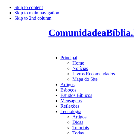
Skip to content
Skip to main navigation
Skip to 2nd column
ComunidadeaBíblia.
Principal
Home
Notícias
Livros Recomendados
Mapa do Site
Artigos
Esboços
Estudos Bíblicos
Mensagens
Reflexões
Tecnologia
Artigos
Dicas
Tutoriais
Todas