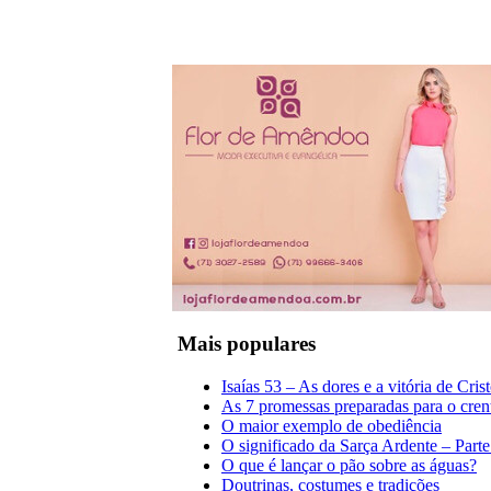
Mais populares
Isaías 53 – As dores e a vitória de Cris
As 7 promessas preparadas para o cren
O maior exemplo de obediência
O significado da Sarça Ardente – Parte
O que é lançar o pão sobre as águas?
Doutrinas, costumes e tradições