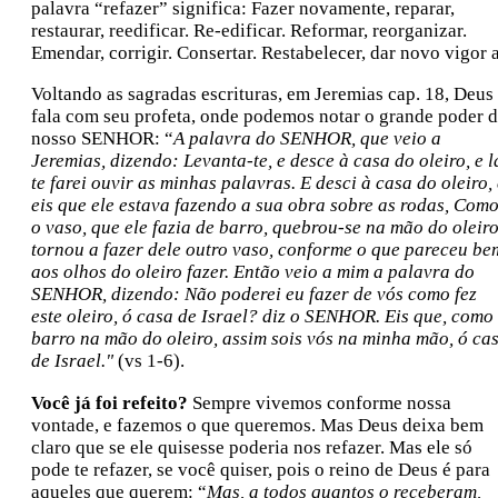
palavra “refazer” significa: Fazer novamente, reparar,
restaurar, reedificar. Re-edificar. Reformar, reorganizar.
Emendar, corrigir. Consertar. Restabelecer, dar novo vigor a
Voltando as sagradas escrituras, em Jeremias cap. 18, Deus
fala com seu profeta, onde podemos notar o grande poder 
nosso SENHOR: “
A palavra do SENHOR, que veio a
Jeremias, dizendo: Levanta-te, e desce à casa do oleiro, e l
te farei ouvir as minhas palavras. E desci à casa do oleiro,
eis que ele estava fazendo a sua obra sobre as rodas, Com
o vaso, que ele fazia de barro, quebrou-se na mão do oleiro
tornou a fazer dele outro vaso, conforme o que pareceu be
aos olhos do oleiro fazer. Então veio a mim a palavra do
SENHOR, dizendo: Não poderei eu fazer de vós como fez
este oleiro, ó casa de Israel? diz o SENHOR. Eis que, como
barro na mão do oleiro, assim sois vós na minha mão, ó ca
de Israel."
(vs 1-6).
Você já foi refeito?
Sempre vivemos conforme nossa
vontade, e fazemos o que queremos. Mas Deus deixa bem
claro que se ele quisesse poderia nos refazer. Mas ele só
pode te refazer, se você quiser, pois o reino de Deus é para
aqueles que querem: “
Mas, a todos quantos o receberam,