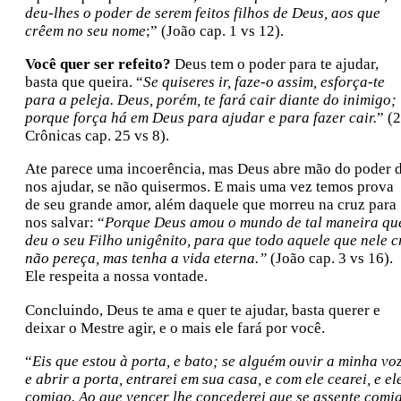
deu-lhes o poder de serem feitos filhos de Deus, aos que
crêem no seu nome
;” (João cap. 1 vs 12).
Você quer ser refeito?
Deus tem o poder para te ajudar,
basta que queira. “
Se quiseres ir, faze-o assim, esforça-te
para a peleja. Deus, porém, te fará cair diante do inimigo;
porque força há em Deus para ajudar e para fazer cair.
” (2
Crônicas cap. 25 vs 8).
Ate parece uma incoerência, mas Deus abre mão do poder 
nos ajudar, se não quisermos. E mais uma vez temos prova
de seu grande amor, além daquele que morreu na cruz para
nos salvar: “
Porque Deus amou o mundo de tal maneira qu
deu o seu Filho unigênito, para que todo aquele que nele c
não pereça, mas tenha a vida eterna.”
(João cap. 3 vs 16).
Ele respeita a nossa vontade.
Concluindo, Deus te ama e quer te ajudar, basta querer e
deixar o Mestre agir, e o mais ele fará por você.
“
Eis que estou à porta, e bato; se alguém ouvir a minha voz
e abrir a porta, entrarei em sua casa, e com ele cearei, e el
comigo. Ao que vencer lhe concederei que se assente comi