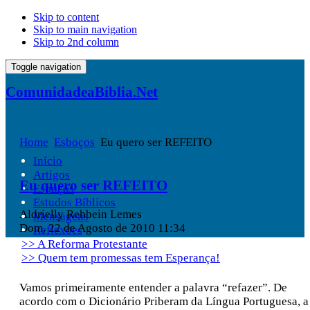
Skip to content
Skip to main navigation
Skip to 2nd column
Toggle navigation
ComunidadeaBíblia.Net
Home
Esboços
Eu quero ser REFEITO
Início
Artigos
Eu quero ser REFEITO
Esboços
Estudos Bíblicos
Aldrielly Rehbein Lemes
Mensagens
Dom, 22 de Agosto de 2010 11:34
Reflexões
>> A Reforma Protestante
>> Quem tem promessas tem Esperança!
Vamos primeiramente entender a palavra “refazer”. De
acordo com o Dicionário Priberam da Língua Portuguesa, a