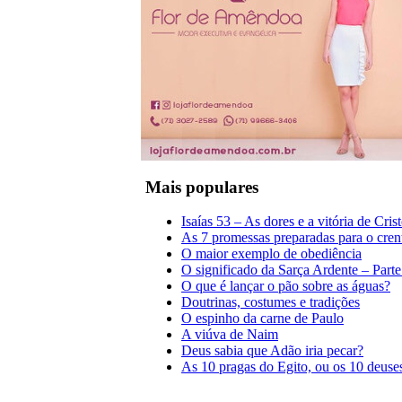
Mais populares
Isaías 53 – As dores e a vitória de Cris
As 7 promessas preparadas para o cren
O maior exemplo de obediência
O significado da Sarça Ardente – Parte
O que é lançar o pão sobre as águas?
Doutrinas, costumes e tradições
O espinho da carne de Paulo
A viúva de Naim
Deus sabia que Adão iria pecar?
As 10 pragas do Egito, ou os 10 deuse