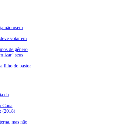
eja não usem
 deve votar em
ermos de gênero
rnizar" seus
a filho de pastor
ia da
a Capa
ix (2018)
nterna, mas não