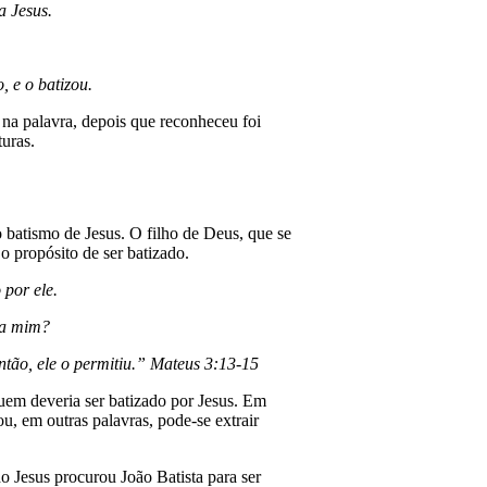
a Jesus.
 e o batizou.
 na palavra, depois que reconheceu foi
turas.
 batismo de Jesus. O filho de Deus, que se
o propósito de ser batizado.
 por ele.
u a mim?
ntão, ele o permitiu.” Mateus 3:13-15
uem deveria ser batizado por Jesus. Em
u, em outras palavras, pode-se extrair
o Jesus procurou João Batista para ser