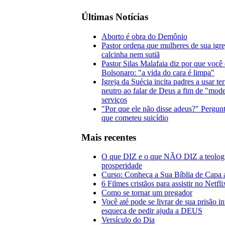
Últimas Notícias
Aborto é obra do Demônio
Pastor ordena que mulheres de sua igr
calcinha nem sutiã
Pastor Silas Malafaia diz por que você
Bolsonaro: "a vida do cara é limpa"
Igreja da Suécia incita padres a usar t
neutro ao falar de Deus a fim de "mode
serviços
"Por que ele não disse adeus?" Pergunt
que cometeu suicídio
Mais recentes
O que DIZ e o que NÃO DIZ a teolog
prosperidade
Curso: Conheça a Sua Bíblia de Capa 
6 Filmes cristãos para assistir no Netfl
Como se tornar um pregador
Você até pode se livrar de sua prisão i
esqueça de pedir ajuda a DEUS
Versículo do Dia