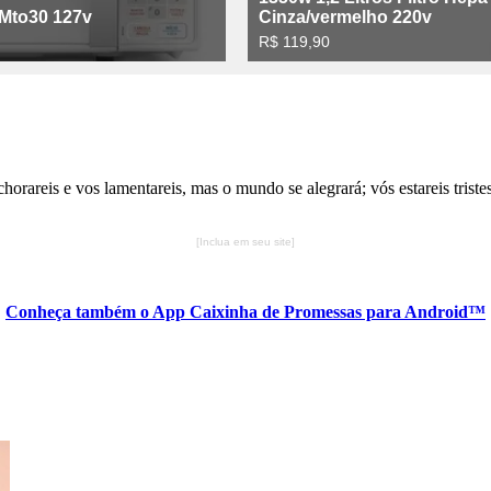
rareis e vos lamentareis, mas o mundo se alegrará; vós estareis tristes
[Inclua em seu site]
Conheça também o App Caixinha de Promessas para Android™