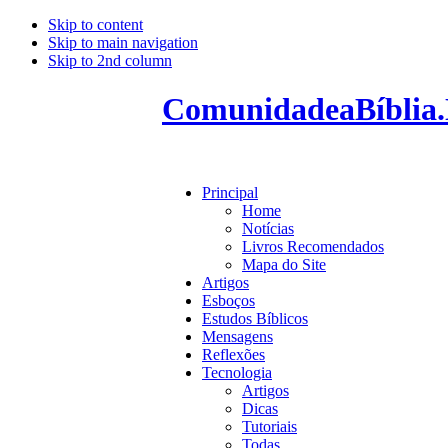
Skip to content
Skip to main navigation
Skip to 2nd column
ComunidadeaBíblia.
Principal
Home
Notícias
Livros Recomendados
Mapa do Site
Artigos
Esboços
Estudos Bíblicos
Mensagens
Reflexões
Tecnologia
Artigos
Dicas
Tutoriais
Todas