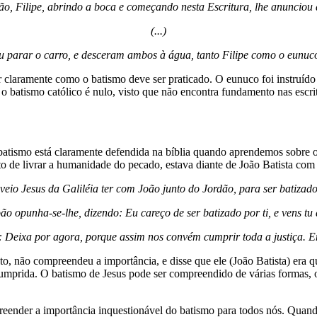
ão, Filipe, abrindo a boca e começando nesta Escritura, lhe anunciou 
(...)
 parar o carro, e desceram ambos à água, tanto Filipe como o eunuco,
r claramente como o batismo deve ser praticado. O eunuco foi instruído
 o batismo católico é nulo, visto que não encontra fundamento nas escri
batismo está claramente defendida na bíblia quando aprendemos sobre o
o de livrar a humanidade do pecado, estava diante de João Batista com 
veio Jesus da Galiléia ter com João junto do Jordão, para ser batizado
o opunha-se-lhe, dizendo: Eu careço de ser batizado por ti, e vens t
: Deixa por agora, porque assim nos convém cumprir toda a justiça. E
, não compreendeu a importância, e disse que ele (João Batista) era q
cumprida. O batismo de Jesus pode ser compreendido de várias formas, o
preender a importância inquestionável do batismo para todos nós. Quand