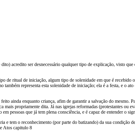
 dito) acredito ser desnecessário qualquer tipo de explicação, visto 
ipo de ritual de iniciação, algum tipo de solenidade em que é recebido
mo também representa esta solenidade de iniciação; ela é a festa, e o a
 feito ainda enquanto criança, afim de garantir a salvação do mesmo. Par
ica mais propriamente dita. Já nas igrejas reformadas (protestantes ou 
to em pessoas que já tem plena consciência, e é capaz de entender o si
ria e tem o reconhecimento (por parte do batizando) da sua condição de
e Atos capitulo 8