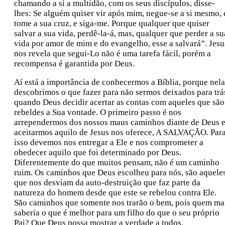
chamando a si a multidão, com os seus discípulos, disse-
lhes: Se alguém quiser vir após mim, negue-se a si mesmo, 
tome a sua cruz, e siga-me. Porque qualquer que quiser
salvar a sua vida, perdê-la-á, mas, qualquer que perder a su
vida por amor de mim e do evangelho, esse a salvará”. Jesu
nos revela que segui-Lo não é uma tarefa fácil, porém a
recompensa é garantida por Deus.
Aí está a importância de conhecermos a Bíblia, porque nela
descobrimos o que fazer para não sermos deixados para trá
quando Deus decidir acertar as contas com aqueles que são
rebeldes a Sua vontade. O primeiro passo é nos
arrependermos dos nossos maus caminhos diante de Deus 
aceitarmos aquilo de Jesus nos oferece, A SALVAÇÃO. Par
isso devemos nos entregar a Ele e nos comprometer a
obedecer aquilo que foi determinado por Deus.
Diferentemente do que muitos pensam, não é um caminho
ruim. Os caminhos que Deus escolheu para nós, são aquele
que nos desviam da auto-destruição que faz parte da
natureza do homem desde que este se rebelou contra Ele.
São caminhos que somente nos trarão o bem, pois quem ma
saberia o que é melhor para um filho do que o seu próprio
Pai? Que Deus possa mostrar a verdade a todos.