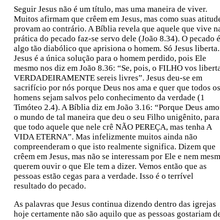
Seguir Jesus não é um título, mas uma maneira de viver.
Muitos afirmam que crêem em Jesus, mas como suas atitud
provam ao contrário. A Bíblia revela que aquele que vive n
prática do pecado faz-se servo dele (João 8.34). O pecado 
algo tão diabólico que aprisiona o homem. Só Jesus liberta.
Jesus é a única solução para o homem perdido, pois Ele
mesmo nos diz em João 8.36: “Se, pois, o FILHO vos liberta
VERDADEIRAMENTE sereis livres”. Jesus deu-se em
sacrifício por nós porque Deus nos ama e quer que todos o
homens sejam salvos pelo conhecimento da verdade (1
Timóteo 2.4). A Bíblia diz em João 3.16: “Porque Deus am
o mundo de tal maneira que deu o seu Filho unigênito, para
que todo aquele que nele crê NÃO PEREÇA, mas tenha A
VIDA ETERNA”. Mas infelizmente muitos ainda não
compreenderam o que isto realmente significa. Dizem que
crêem em Jesus, mas não se interessam por Ele e nem mes
querem ouvir o que Ele tem a dizer. Vemos então que as
pessoas estão cegas para a verdade. Isso é o terrível
resultado do pecado.
As palavras que Jesus continua dizendo dentro das igrejas
hoje certamente não são aquilo que as pessoas gostariam d