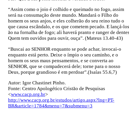
“Assim como o joio é colhido e queimado no fogo, assim
será na consumação deste mundo. Mandará o Filho do
homem os seus anjos, e eles colherão do seu reino tudo o
que causa escândalo, e os que cometem pecado. E lançá-los
ão na fornalha de fogo; ali haverá pranto e ranger de dentes
Quem tem ouvidos para ouvir, ouça”. (Mateus 13.40-43)
“Buscai ao SENHOR enquanto se pode achar, invocai-o
enquanto está perto. Deixe o ímpio o seu caminho, e o
homem os seus maus pensamentos, e se converta ao
SENHOR, que se compadecerá dele; torne para o nosso
Deus, porque grandioso é em perdoar”.(Isaías 55.6,7)
Autor: Igor Chastinet Pinho.
Fonte: Centro Apologético Cristão de Pesquisas
<
www.cacp.org.br
>
http://www.cacp.org.br/estudos/artigo.aspx?lng=PT-
BR&article=1784&menu=7&submenu=3