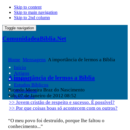
Skip to content
Skip to main navigation
Skip to 2nd column
Toggle navigation
ComunidadeaBíblia.Net
Home
Mensagens
A importância de lermos a Bíblia
Início
Artigos
A importância de lermos a Bíblia
Esboços
Estudos Bíblicos
Ricardo Moreira Braz do Nascimento
Mensagens
Sáb, 07 de Janeiro de 2012 08:52
Reflexões
>> Jovem cristão de respeito e sucesso. É possível?
>> Por que coisas boas só acontecem com os outros?
“O meu povo foi destruído, porque lhe faltou o
conhecimento...”