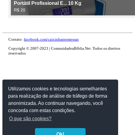
Contato:
facebook.com/caixinhapromessas
Copyright © 2007-2023 | ComunidadeaBíblia.Net. Todos os direitos
reservados.
Utilizamos cookies e tecnologias semelhantes
para realização de análise de tráfego de forma
anonimizada. Ao continuar navegando, você
concorda com estas condições.
O que são cookies?
Ok!