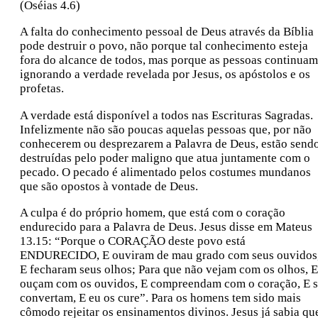
(Oséias 4.6)
A falta do conhecimento pessoal de Deus através da Bíblia
pode destruir o povo, não porque tal conhecimento esteja
fora do alcance de todos, mas porque as pessoas continuam
ignorando a verdade revelada por Jesus, os apóstolos e os
profetas.
A verdade está disponível a todos nas Escrituras Sagradas.
Infelizmente não são poucas aquelas pessoas que, por não
conhecerem ou desprezarem a Palavra de Deus, estão send
destruídas pelo poder maligno que atua juntamente com o
pecado. O pecado é alimentado pelos costumes mundanos
que são opostos à vontade de Deus.
A culpa é do próprio homem, que está com o coração
endurecido para a Palavra de Deus. Jesus disse em Mateus
13.15: “Porque o CORAÇÃO deste povo está
ENDURECIDO, E ouviram de mau grado com seus ouvidos
E fecharam seus olhos; Para que não vejam com os olhos, E
ouçam com os ouvidos, E compreendam com o coração, E 
convertam, E eu os cure”. Para os homens tem sido mais
cômodo rejeitar os ensinamentos divinos. Jesus já sabia qu