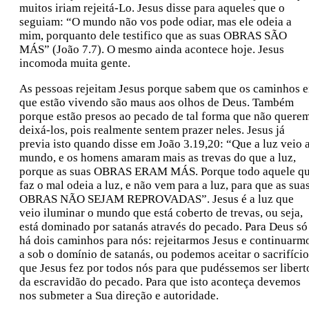
muitos iriam rejeitá-Lo. Jesus disse para aqueles que o
seguiam: “O mundo não vos pode odiar, mas ele odeia a
mim, porquanto dele testifico que as suas OBRAS SÃO
MÁS” (João 7.7). O mesmo ainda acontece hoje. Jesus
incomoda muita gente.
As pessoas rejeitam Jesus porque sabem que os caminhos 
que estão vivendo são maus aos olhos de Deus. Também
porque estão presos ao pecado de tal forma que não quere
deixá-los, pois realmente sentem prazer neles. Jesus já
previa isto quando disse em João 3.19,20: “Que a luz veio 
mundo, e os homens amaram mais as trevas do que a luz,
porque as suas OBRAS ERAM MÁS. Porque todo aquele q
faz o mal odeia a luz, e não vem para a luz, para que as sua
OBRAS NÃO SEJAM REPROVADAS”. Jesus é a luz que
veio iluminar o mundo que está coberto de trevas, ou seja,
está dominado por satanás através do pecado. Para Deus só
há dois caminhos para nós: rejeitarmos Jesus e continuarm
a sob o domínio de satanás, ou podemos aceitar o sacrifício
que Jesus fez por todos nós para que pudéssemos ser libert
da escravidão do pecado. Para que isto aconteça devemos
nos submeter a Sua direção e autoridade.