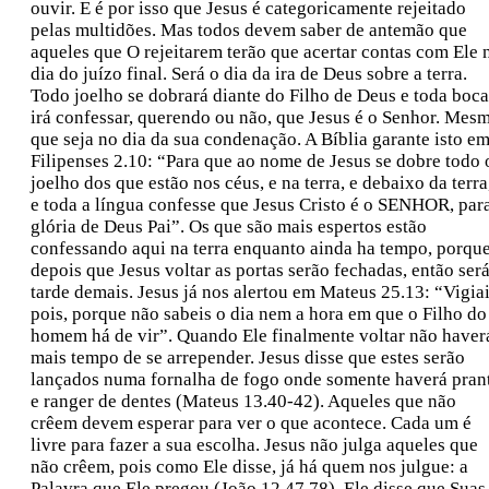
ouvir. E é por isso que Jesus é categoricamente rejeitado
pelas multidões. Mas todos devem saber de antemão que
aqueles que O rejeitarem terão que acertar contas com Ele 
dia do juízo final. Será o dia da ira de Deus sobre a terra.
Todo joelho se dobrará diante do Filho de Deus e toda boca
irá confessar, querendo ou não, que Jesus é o Senhor. Mes
que seja no dia da sua condenação. A Bíblia garante isto e
Filipenses 2.10: “Para que ao nome de Jesus se dobre todo 
joelho dos que estão nos céus, e na terra, e debaixo da terra
e toda a língua confesse que Jesus Cristo é o SENHOR, par
glória de Deus Pai”. Os que são mais espertos estão
confessando aqui na terra enquanto ainda ha tempo, porqu
depois que Jesus voltar as portas serão fechadas, então ser
tarde demais. Jesus já nos alertou em Mateus 25.13: “Vigiai
pois, porque não sabeis o dia nem a hora em que o Filho do
homem há de vir”. Quando Ele finalmente voltar não haver
mais tempo de se arrepender. Jesus disse que estes serão
lançados numa fornalha de fogo onde somente haverá pran
e ranger de dentes (Mateus 13.40-42). Aqueles que não
crêem devem esperar para ver o que acontece. Cada um é
livre para fazer a sua escolha. Jesus não julga aqueles que
não crêem, pois como Ele disse, já há quem nos julgue: a
Palavra que Ele pregou (João 12.47,78). Ele disse que Suas