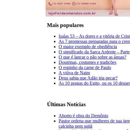
Mais populares
Isaías 53 – As dores e a vitória de Cris
As 7 promessas preparadas para o cren
O maior exemplo de obediência
O significado da Sarça Ardente – Parte
O que é lançar o pão sobre as águas?
Doutrinas, costumes e tradições
O espinho da carne de Paulo
A viúva de Naim
Deus sabia que Adão iria pecar?
As 10 pragas do Egito, ou os 10 deuse
Últimas Notícias
Aborto é obra do Demônio
Pastor ordena que mulheres de sua igr
calcinha nem sutiã