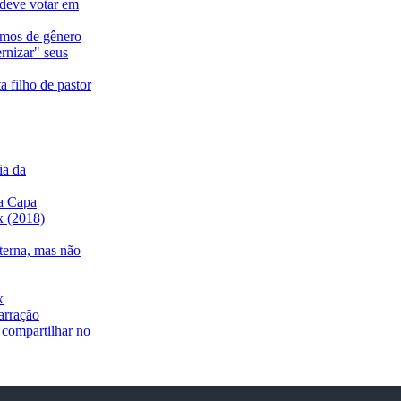
 deve votar em
ermos de gênero
rnizar" seus
a filho de pastor
ia da
a Capa
ix (2018)
nterna, mas não
x
arração
 compartilhar no