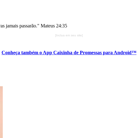
vras jamais passarão." Mateus 24:35
[Inclua em seu site]
Conheça também o App Caixinha de Promessas para Android™