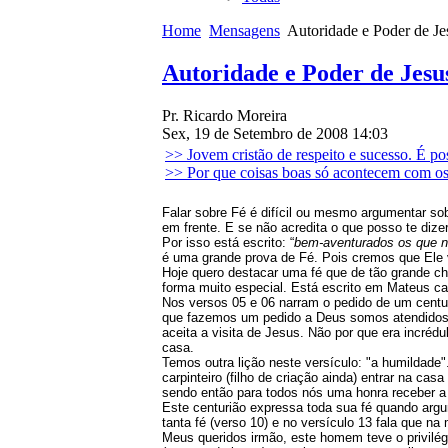
Home
Mensagens
Autoridade e Poder de Je
Autoridade e Poder de Jesu
Pr. Ricardo Moreira
Sex, 19 de Setembro de 2008 14:03
>> Jovem cristão de respeito e sucesso. É po
>> Por que coisas boas só acontecem com os
Falar sobre Fé é difícil ou mesmo argumentar sob
em frente. E se não acredita o que posso te dize
Por isso está escrito: “
bem-aventurados os que n
é uma grande prova de Fé. Pois cremos que Ele 
Hoje quero destacar uma fé que de tão grande c
forma muito especial. Está escrito em Mateus ca
Nos versos 05 e 06 narram o pedido de um centur
que fazemos um pedido a Deus somos atendidos, 
aceita a visita de Jesus. Não por que era incréd
casa.
Temos outra lição neste versículo: "a humildade"
carpinteiro (filho de criação ainda) entrar na c
sendo então para todos nós uma honra receber a
Este centurião expressa toda sua fé quando arg
tanta fé (verso 10) e no versículo 13 fala que n
Meus queridos irmão, este homem teve o privilég