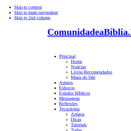
Skip to content
Skip to main navigation
Skip to 2nd column
ComunidadeaBíblia.
Principal
Home
Notícias
Livros Recomendados
Mapa do Site
Artigos
Esboços
Estudos Bíblicos
Mensagens
Reflexões
Tecnologia
Artigos
Dicas
Tutoriais
Todas