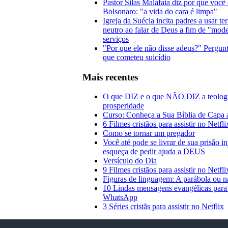
Pastor Silas Malafaia diz por que você
Bolsonaro: "a vida do cara é limpa"
Igreja da Suécia incita padres a usar t
neutro ao falar de Deus a fim de "mode
serviços
"Por que ele não disse adeus?" Pergunt
que cometeu suicídio
Mais recentes
O que DIZ e o que NÃO DIZ a teolog
prosperidade
Curso: Conheça a Sua Bíblia de Capa 
6 Filmes cristãos para assistir no Netfl
Como se tornar um pregador
Você até pode se livrar de sua prisão i
esqueça de pedir ajuda a DEUS
Versículo do Dia
9 Filmes cristãos para assistir no Netfli
Figuras de linguagem: A parábola ou n
10 Lindas mensagens evangélicas para
WhatsApp
3 Séries cristãs para assistir no Netflix
Contato:
facebook.com/caixinhapromessas