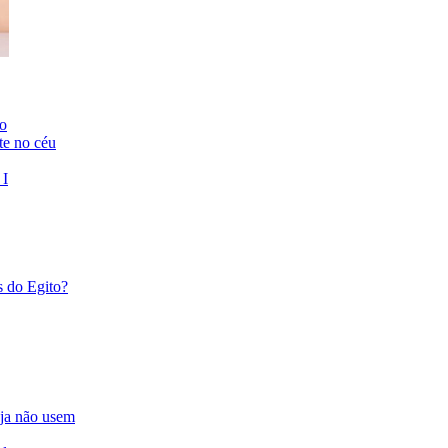
to
te no céu
 I
s do Egito?
eja não usem