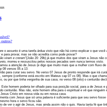
sus
s
ssível?
 outros?
re o assunto é uma tarefa árdua visto que não há como explicar o que você a
r e para provar, mas se não acredita como pode provar?
ão viram e creram”
(João 20: 29b) já que muitos dos que viram a Jesus não 
veio, morreu e ressuscitou pelos nossos pecados sem nunca termos visto.
hamou a atenção de Jesus (e digo que muito mais que a mulher com fluxo de
p 08 versos 05 a 13.
ião para curar seu servo. No verso 07 Jesus de pronto responde que irá curá
sempre (conforme está escrito em Mateus cap 07 vs 08). Mas o que chama a
ulo, ou por que tinha vergonha de sua casa; no verso 08 (oito) o centurião de
. Este homem poderia ter olhado para sua posição social, para a de Jesus e 
asa do centurião. Mas não, este homem olha para o espiritual e vê que ninguém
 Jesus Cristo em nossa vida ou em nossa casa.
umenta com Jesus que só uma palavra é suficiente para que seu servo fosse
a mesmo hora o servo ficou são.
io de ver o agir de Jesus, mas ainda assim não o quis. Havia tanta fé que t