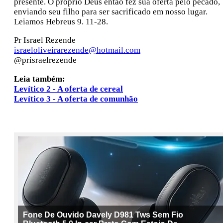
presente. O próprio Deus então fez sua oferta pelo pecado,
enviando seu filho para ser sacrificado em nosso lugar.
Leiamos Hebreus 9. 11-28.
Pr Israel Rezende
israeloliveirarezende@hotmail.com
@prisraelrezende
Leia também:
Levítico 2 - A oferta de cereal
Levítico 3 - A oferta de comunhão