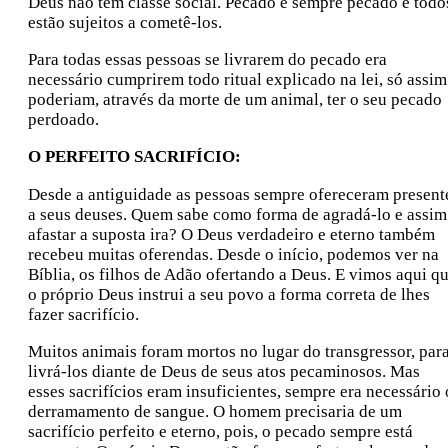
Deus não tem classe social. Pecado é sempre pecado e todo
estão sujeitos a cometê-los.
Para todas essas pessoas se livrarem do pecado era
necessário cumprirem todo ritual explicado na lei, só assim
poderiam, através da morte de um animal, ter o seu pecado
perdoado.
O PERFEITO SACRIFÍCIO:
Desde a antiguidade as pessoas sempre ofereceram present
a seus deuses. Quem sabe como forma de agradá-lo e assim
afastar a suposta ira? O Deus verdadeiro e eterno também
recebeu muitas oferendas. Desde o início, podemos ver na
Bíblia, os filhos de Adão ofertando a Deus. E vimos aqui q
o próprio Deus instrui a seu povo a forma correta de lhes
fazer sacrifício.
Muitos animais foram mortos no lugar do transgressor, par
livrá-los diante de Deus de seus atos pecaminosos. Mas
esses sacrifícios eram insuficientes, sempre era necessário 
derramamento de sangue. O homem precisaria de um
sacrifício perfeito e eterno, pois, o pecado sempre está