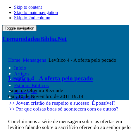
Skip to content
Skip to main navigation
Skip to 2nd column
Toggle navigation
ComunidadeaBíblia.Net
Home
Mensagens
Levítico 4 - A oferta pelo pecado
Início
Artigos
Levítico 4 - A oferta pelo pecado
Esboços
Estudos Bíblicos
Israel de Oliveira Rezende
Mensagens
Qui, 10 de Novembro de 2011 19:14
Reflexões
>> Jovem cristão de respeito e sucesso. É possível?
>> Por que coisas boas só acontecem com os outros?
Concluiremos a série de mensagem sobre as ofertas em
levítico falando sobre o sacrifício oferecido ao senhor pelo