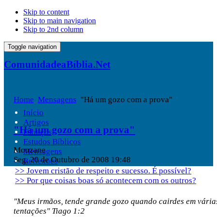
Skip to content
Skip to main navigation
Skip to 2nd column
Toggle navigation
ComunidadeaBíblia.Net
Home
Mensagens
"Há um gozo com a prova"
Início
Artigos
"Há um gozo com a prova"
Esboços
Estudos Bíblicos
Monzane
Mensagens
Seg, 20 de Outubro de 2008 19:48
Reflexões
>> Jovem cristão de respeito e sucesso. É possível?
>> Por que coisas boas só acontecem com os outros?
"Meus irmãos, tende grande gozo quando cairdes em vária
tentaç
ões"
Tiago 1:2