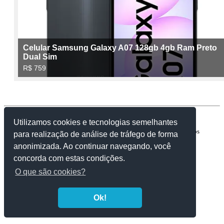
Contato:
facebook.com/caixinhapromessas
Utilizamos cookies e tecnologias semelhantes
Copyright © 2007-2023 | ComunidadeaBíblia.Net. Todos os direitos
para realização de análise de tráfego de forma
reservados.
anonimizada. Ao continuar navegando, você
concorda com estas condições.
O que são cookies?
Ok!