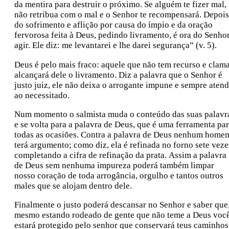
da mentira para destruir o próximo. Se alguém te fizer mal,
não retribua com o mal e o Senhor te recompensará. Depois
do sofrimento e aflição por causa do ímpio e da oração
fervorosa feita à Deus, pedindo livramento, é ora do Senho
agir. Ele diz: me levantarei e lhe darei segurança” (v. 5).
Deus é pelo mais fraco: aquele que não tem recurso e clama
alcançará dele o livramento. Diz a palavra que o Senhor é
justo juiz, ele não deixa o arrogante impune e sempre aten
ao necessitado.
Num momento o salmista muda o conteúdo das suas palavr
e se volta para a palavra de Deus, que é uma ferramenta pa
todas as ocasiões. Contra a palavra de Deus nenhum home
terá argumento; como diz, ela é refinada no forno sete veze
completando a cifra de refinação da prata. Assim a palavra
de Deus sem nenhuma impureza poderá também limpar
nosso coração de toda arrogância, orgulho e tantos outros
males que se alojam dentro dele.
Finalmente o justo poderá descansar no Senhor e saber que
mesmo estando rodeado de gente que não teme a Deus voc
estará protegido pelo senhor que conservará teus caminhos