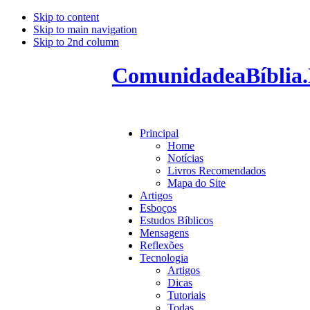
Skip to content
Skip to main navigation
Skip to 2nd column
ComunidadeaBíblia.
Principal
Home
Notícias
Livros Recomendados
Mapa do Site
Artigos
Esboços
Estudos Bíblicos
Mensagens
Reflexões
Tecnologia
Artigos
Dicas
Tutoriais
Todas