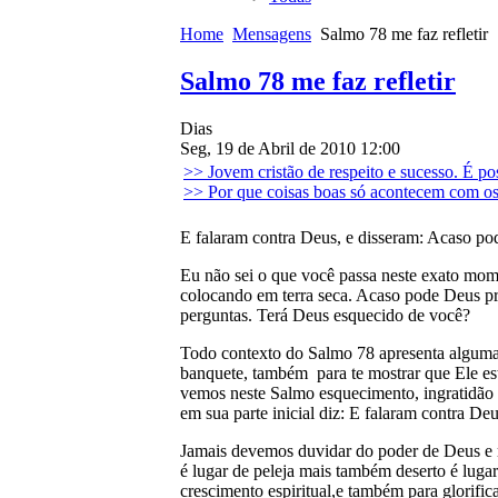
Home
Mensagens
Salmo 78 me faz refletir
Salmo 78 me faz refletir
Dias
Seg, 19 de Abril de 2010 12:00
>> Jovem cristão de respeito e sucesso. É po
>> Por que coisas boas só acontecem com os
E falaram contra Deus, e disseram: Acaso p
Eu não sei o que você passa neste exato mome
colocando em terra seca. Acaso pode Deus pr
perguntas. Terá Deus esquecido de você?
Todo contexto do Salmo 78 apresenta algumas
banquete, também para te mostrar que Ele es
vemos neste Salmo esquecimento, ingratidão 
em sua parte inicial diz: E falaram contra Deus
Jamais devemos duvidar do poder de Deus e m
é lugar de peleja mais também deserto é luga
crescimento espiritual,e também para glorific