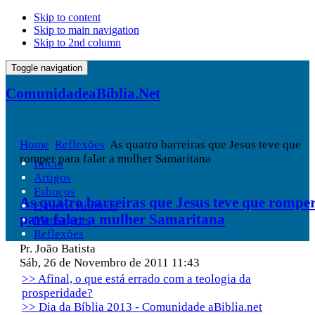
Skip to content
Skip to main navigation
Skip to 2nd column
Toggle navigation
ComunidadeaBíblia.Net
Home
Reflexões
As quatro barreiras que Jesus teve que
romper para falar a mulher Samaritana
Início
Artigos
Esboços
As quatro barreiras que Jesus teve que rompe
Estudos Bíblicos
para falar a mulher Samaritana
Mensagens
Reflexões
Pr. João Batista
Sáb, 26 de Novembro de 2011 11:43
>> Afinal, o que está errado com a teologia da
prosperidade?
>> Dia da Bíblia 2013 - Comunidade aBiblia.net