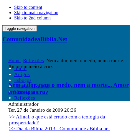
Skip to content
Skip to main navigation
Skip to 2nd column
Toggle navigation
ComunidadeaBíblia.Net
Home
Reflexões
Nem a dor, nem o medo, nem a morte...
Amor em meio à cruz
Início
Artigos
Esboços
Nem a dor, nem o medo, nem a morte... Amor
Estudos Bíblicos
em meio à cruz
Mensagens
Reflexões
Administrador
Ter, 27 de Janeiro de 2009 20:36
>> Afinal, o que está errado com a teologia da
prosperidade?
>> Dia da Bíblia 2013 - Comunidade aBiblia.net