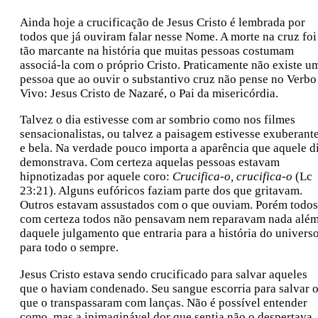
Ainda hoje a crucificação de Jesus Cristo é lembrada por
todos que já ouviram falar nesse Nome. A morte na cruz foi
tão marcante na história que muitas pessoas costumam
associá-la com o próprio Cristo. Praticamente não existe u
pessoa que ao ouvir o substantivo cruz não pense no Verbo
Vivo: Jesus Cristo de Nazaré, o Pai da misericórdia.
Talvez o dia estivesse com ar sombrio como nos filmes
sensacionalistas, ou talvez a paisagem estivesse exuberant
e bela. Na verdade pouco importa a aparência que aquele d
demonstrava. Com certeza aquelas pessoas estavam
hipnotizadas por aquele coro:
Crucifica-o, crucifica-o
(Lc
23:21). Alguns eufóricos faziam parte dos que gritavam.
Outros estavam assustados com o que ouviam. Porém todos
com certeza todos não pensavam nem reparavam nada alé
daquele julgamento que entraria para a história do univers
para todo o sempre.
Jesus Cristo estava sendo crucificado para salvar aqueles
que o haviam condenado. Seu sangue escorria para salvar 
que o transpassaram com lanças. Não é possível entender
como, mas a inimaginável dor que sentia não o despertava