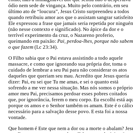
ódio nem sede de vingança. Muito pelo contrário, em seu
último ato de “loucura”, Jesus Cristo surpreendeu a todos
quando retribuiu amor aos que o assistam sangrar satisfeito
Ele expressou a frase que jamais seria repetida por ningué
(não nesse contexto e significado). No ápice da dor e o
terrível experimento da cruz, o Nazareno proferio,
queimando em paixão:
Pai, perdoa-lhes, porque não sabem
o que fazem
(Lc 23:34).
O Filho sabia que o Pai estava assistindo a todo aquele
massacre, e como que ignorando sua própria dor, toma o
cuidado de lembrar a seu Pai para não considerar os atos
daqueles que queriam seu mau. Acredito que Jesus queria
dizer: Pai, eu sei que Tu me amas, e sei o quanto está
sofrendo a me ver nessa situação. Mas nós somos o próprio
amor meu Pai, precisamos perdoar esses pobres coitados
que, por ignorância, ferem o meu corpo. Eu escolhi está aq
porque os amos e o Senhor também os amam. Este é o cálic
necessário para a salvação desse povo. E esta foi a nossa
vontade.
Que homem é Este que nem a dor ou a morte o abalam? Jes