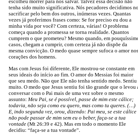
escolheu morrer para nos salvar. Talvez essa decisão não
tenha sido muito significativa. Nós pecadores decidimos n
sacrificar pelo bem dos outros, inúmeras vezes. Quantas
vezes já proferimos frases como: Se for preciso eu dou a
minha vida por você? Com certeza, várias! O problema
começa quando a promessa se torna realidade. Quantos
cumprem o que prometeu? Mesmo quando, em pouquíssim
casos, chegam a cumprir, com certeza já não dispõe da
mesma convicção. O medo quase sempre sufoca o amor no
corações dos homens.
Mas com Jesus foi diferente, Ele mostrou-se constante em
seus ideais do início ao fim. O amor do Messias foi maior
que seu medo. Não que Ele não tenha sentido medo. Sentiu
muito. O medo que Jesus sentiu foi tão grande que o levou 
conversar com o Pai mais de uma vez sobre o mesmo
assunto:
Meu Pai, se é possível, passe de mim este cálice;
todavia, não seja como eu quero, mas como tu queres. (…)
E, indo segunda vez, orou, dizendo: Pai meu, se este cálice
não pode passar de mim sem eu o beber, faça-se a tua
vontade
(Mt 26:39 e 42). Mas em todo o momento Ele
decidiu: “faça-se a tua vontade”.