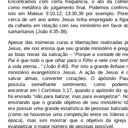
Encontramos com certa frequência, o ato da colhei
como metáfora do julgamento final. Podemos confirm
isto em Mateus 3:10,12; 13:30,39 por exemplo. Por
cerca de um ano antes Jesus tinha empregado a figu
da colheita em relação com seu ministério em favor d
samaritanos (João 4:35-38).
Apesar das inúmeras curas e libertações realizadas p
Jesus, ele nos ensina que seu grande ministério é preg
as boas novas da salvação – “
Porque a vontade de m
Pai é que todo o que olhar para o Filho e nele crer ten
a vida eterna...” (João 6:40)
. Por isto a grande ênfase 
ministério evangelístico Jesus. A ação de Jesus é 
salvar almas, converter corações. O apóstolo Pau
possuía semelhante sentimento, como podem
encontrar em I Coríntios 1:17, quando o apóstolo diz q
foi enviado “
não para batizar, mas para evangelizar”.
N
ensinando que o grande objetivo de seu ministério n
era possuir uma grande estatística de pessoas batizad
(como se houvesse uma competição entre os líderes 
época), mas sim mostrar que o objetivo da igreja
evangelizar o maior número de pessoas possível.