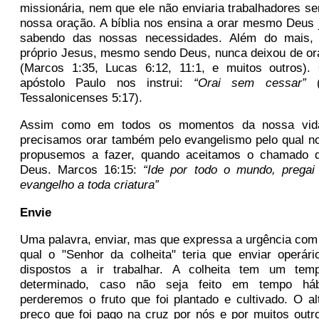
missionária, nem que ele não enviaria trabalhadores s
nossa oração. A bíblia nos ensina a orar mesmo Deus 
sabendo das nossas necessidades. Além do mais,
próprio Jesus, mesmo sendo Deus, nunca deixou de or
(Marcos 1:35, Lucas 6:12, 11:1, e muitos outros).
apóstolo Paulo nos instrui:
“Orai sem cessar”
(
Tessalonicenses 5:17).
Assim como em todos os momentos da nossa vid
precisamos orar também pelo evangelismo pelo qual n
propusemos a fazer, quando aceitamos o chamado 
Deus. Marcos 16:15:
“
Ide por todo o mundo, pregai
evangelho a toda criatura”
Envie
Uma palavra, enviar, mas que expressa a urgência com
qual o "Senhor da colheita" teria que enviar operári
dispostos a ir trabalhar. A colheita tem um tem
determinado, caso não seja feito em tempo háb
perderemos o fruto que foi plantado e cultivado. O al
preço que foi pago na cruz por nós e por muitos outr