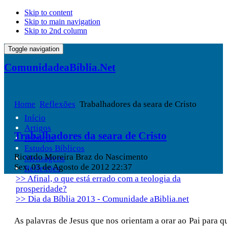
Skip to content
Skip to main navigation
Skip to 2nd column
Toggle navigation
ComunidadeaBíblia.Net
Home
Reflexões
Trabalhadores da seara de Cristo
Início
Artigos
Trabalhadores da seara de Cristo
Esboços
Estudos Bíblicos
Ricardo Moreira Braz do Nascimento
Mensagens
Sex, 03 de Agosto de 2012 22:37
Reflexões
>> Afinal, o que está errado com a teologia da
prosperidade?
>> Dia da Bíblia 2013 - Comunidade aBiblia.net
As palavras de Jesus que nos orientam a orar ao Pai para q