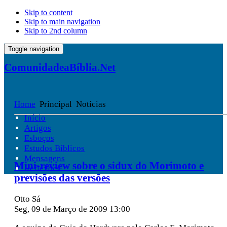
Skip to content
Skip to main navigation
Skip to 2nd column
Toggle navigation
ComunidadeaBíblia.Net
Home
Principal
Notícias
Início
Artigos
Esboços
Estudos Bíblicos
Mensagens
Mini-review sobre o sidux do Morimoto e
Reflexões
previsões das versões
Otto Sá
Seg, 09 de Março de 2009 13:00