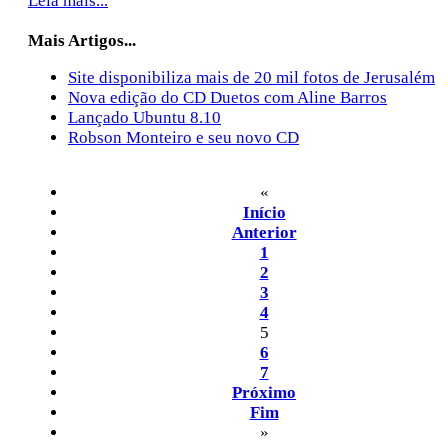
Leia mais...
Mais Artigos...
Site disponibiliza mais de 20 mil fotos de Jerusalém
Nova edição do CD Duetos com Aline Barros
Lançado Ubuntu 8.10
Robson Monteiro e seu novo CD
«
Início
Anterior
1
2
3
4
5
6
7
Próximo
Fim
»