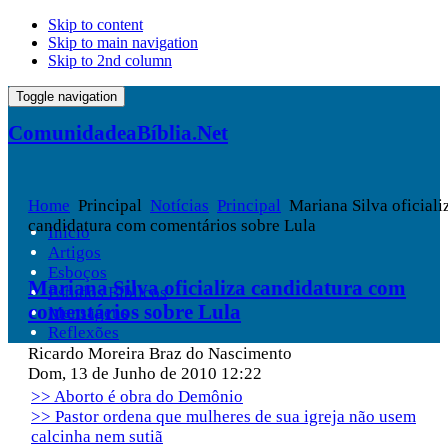
Skip to content
Skip to main navigation
Skip to 2nd column
Toggle navigation
ComunidadeaBíblia.Net
Home
Principal
Notícias
Principal
Mariana Silva oficiali
candidatura com comentários sobre Lula
Início
Artigos
Esboços
Mariana Silva oficializa candidatura com
Estudos Bíblicos
comentários sobre Lula
Mensagens
Reflexões
Ricardo Moreira Braz do Nascimento
Dom, 13 de Junho de 2010 12:22
>> Aborto é obra do Demônio
>> Pastor ordena que mulheres de sua igreja não usem
calcinha nem sutiã