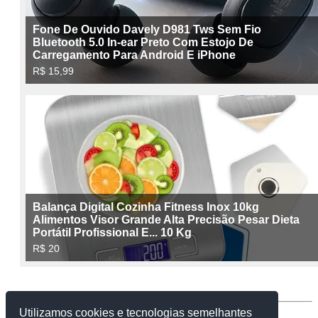
Utilizamos cookies e tecnologias semelhantes
Contato:
facebook.com/caixinhapromessas