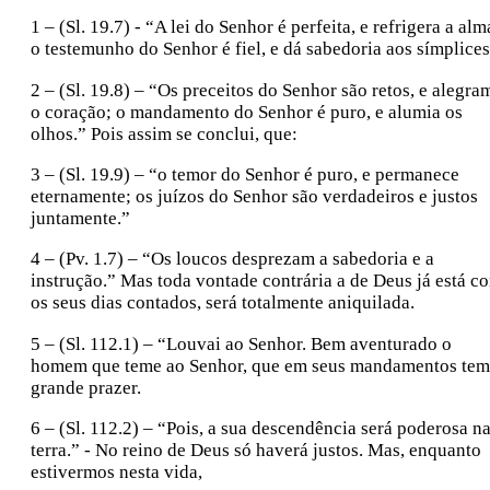
1 – (Sl. 19.7) - “A lei do Senhor é perfeita, e refrigera a alm
o testemunho do Senhor é fiel, e dá sabedoria aos símplices
2 – (Sl. 19.8) – “Os preceitos do Senhor são retos, e alegra
o coração; o mandamento do Senhor é puro, e alumia os
olhos.” Pois assim se conclui, que:
3 – (Sl. 19.9) – “o temor do Senhor é puro, e permanece
eternamente; os juízos do Senhor são verdadeiros e justos
juntamente.”
4 – (Pv. 1.7) – “Os loucos desprezam a sabedoria e a
instrução.” Mas toda vontade contrária a de Deus já está c
os seus dias contados, será totalmente aniquilada.
5 – (Sl. 112.1) – “Louvai ao Senhor. Bem aventurado o
homem que teme ao Senhor, que em seus mandamentos tem
grande prazer.
6 – (Sl. 112.2) – “Pois, a sua descendência será poderosa n
terra.” - No reino de Deus só haverá justos. Mas, enquanto
estivermos nesta vida,