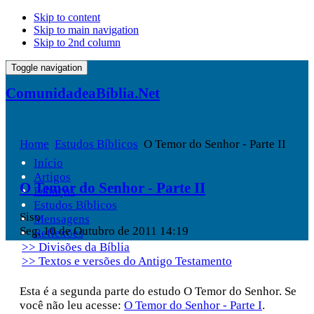
Skip to content
Skip to main navigation
Skip to 2nd column
Toggle navigation
ComunidadeaBíblia.Net
Home
Estudos Bíblicos
O Temor do Senhor - Parte II
Início
Artigos
O Temor do Senhor - Parte II
Esboços
Estudos Bíblicos
Siso
Mensagens
Seg, 10 de Outubro de 2011 14:19
Reflexões
>> Divisões da Bíblia
>> Textos e versões do Antigo Testamento
Esta é a segunda parte do estudo O Temor do Senhor. Se
você não leu acesse:
O Temor do Senhor - Parte I
.