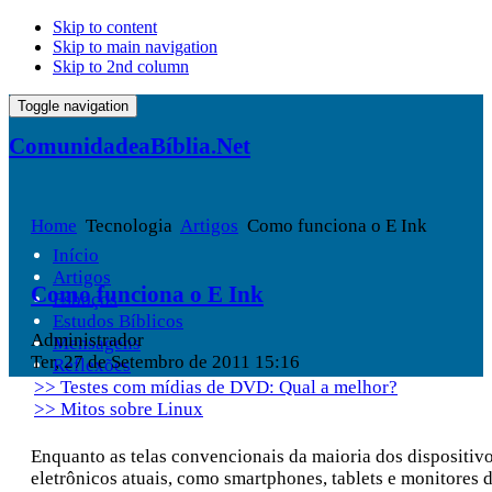
Skip to content
Skip to main navigation
Skip to 2nd column
Toggle navigation
ComunidadeaBíblia.Net
Home
Tecnologia
Artigos
Como funciona o E Ink
Início
Artigos
Como funciona o E Ink
Esboços
Estudos Bíblicos
Administrador
Mensagens
Ter, 27 de Setembro de 2011 15:16
Reflexões
>> Testes com mídias de DVD: Qual a melhor?
>> Mitos sobre Linux
Enquanto as telas convencionais da maioria dos dispositiv
eletrônicos atuais, como smartphones, tablets e monitores 