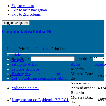
Skip to content
Skip to main navigation
Skip to 2nd column
Toggle navigation
ComunidadeaBíblia.Net
Home
Principal
Notícias
Principal
Início
Filtrar Título
Exibir #
Artigos
#
Título do Artigo
Autor
Acess
Esboços
Ricardo
Estudos Bíblicos
Hackers invadem site de orgulho
Moreira Braz
Mensagens
41
485
gay e publicam mensagem bíblica
do
Reflexões
Nascimento
42
Voltando ao ar!!
Administrador
437
Ricardo
Moreira Braz
43
Lançamento do Epidemic 3.2 RC1
485
do