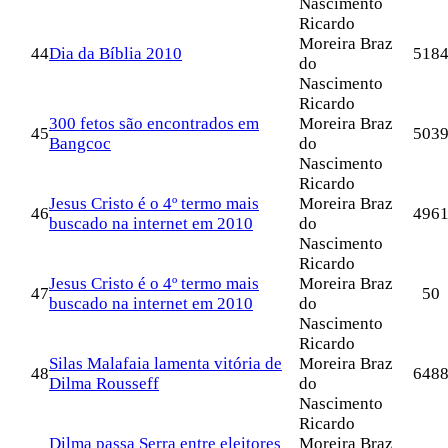
Nascimento
Ricardo
Moreira Braz
44
Dia da Bíblia 2010
518
do
Nascimento
Ricardo
300 fetos são encontrados em
Moreira Braz
45
503
Bangcoc
do
Nascimento
Ricardo
Jesus Cristo é o 4º termo mais
Moreira Braz
46
496
buscado na internet em 2010
do
Nascimento
Ricardo
Jesus Cristo é o 4º termo mais
Moreira Braz
47
50
buscado na internet em 2010
do
Nascimento
Ricardo
Silas Malafaia lamenta vitória de
Moreira Braz
48
648
Dilma Rousseff
do
Nascimento
Ricardo
Dilma passa Serra entre eleitores
Moreira Braz