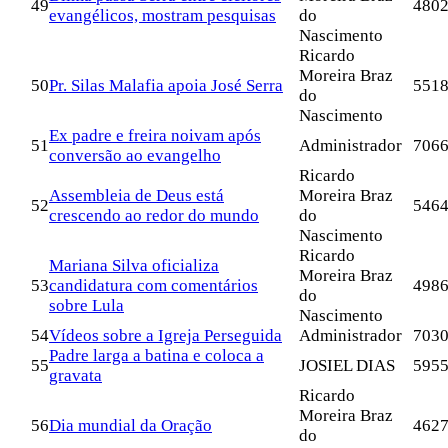
49
480
evangélicos, mostram pesquisas
do
Nascimento
Ricardo
Moreira Braz
50
Pr. Silas Malafia apoia José Serra
551
do
Nascimento
Ex padre e freira noivam após
51
Administrador
706
conversão ao evangelho
Ricardo
Assembleia de Deus está
Moreira Braz
52
546
crescendo ao redor do mundo
do
Nascimento
Ricardo
Mariana Silva oficializa
Moreira Braz
53
candidatura com comentários
498
do
sobre Lula
Nascimento
54
Vídeos sobre a Igreja Perseguida
Administrador
703
Padre larga a batina e coloca a
55
JOSIEL DIAS
595
gravata
Ricardo
Moreira Braz
56
Dia mundial da Oração
462
do