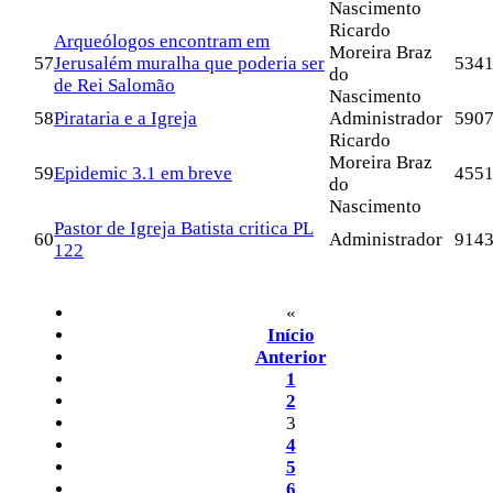
Nascimento
Ricardo
Arqueólogos encontram em
Moreira Braz
57
Jerusalém muralha que poderia ser
534
do
de Rei Salomão
Nascimento
58
Pirataria e a Igreja
Administrador
590
Ricardo
Moreira Braz
59
Epidemic 3.1 em breve
455
do
Nascimento
Pastor de Igreja Batista critica PL
60
Administrador
914
122
«
Início
Anterior
1
2
3
4
5
6